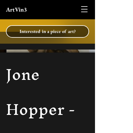
ArtVin3
Interested in a piece of art?
Jone
Hopper -