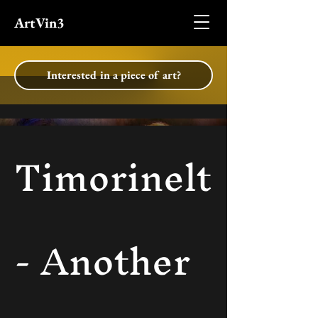
ArtVin3
Interested in a piece of art?
Timorinelt
- Another