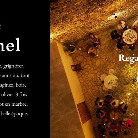
e
nel
Rega
, grignoter,
 amis ou, tout
aginez, boire
olivier 3 fois
rot en marbre,
 belle époque.