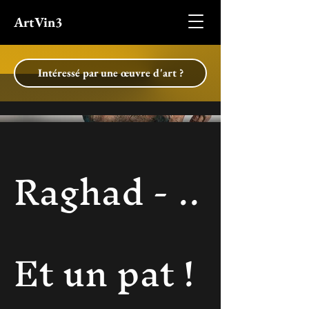
ArtVin3
Intéressé par une œuvre d'art ?
Raghad - ..
Et un pat !