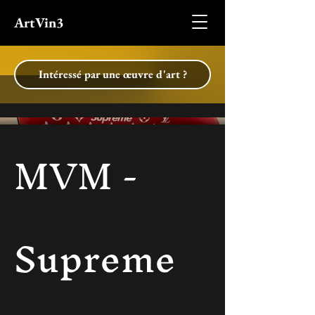
ArtVin3
Intéressé par une œuvre d'art ?
MVM -
Supreme