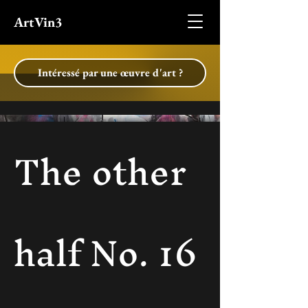
ArtVin3
Intéressé par une œuvre d'art ?
The other
half No. 16