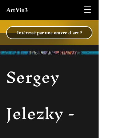
ArtVin3
Intéressé par une œuvre d'art ?
Sergey
Jelezky -